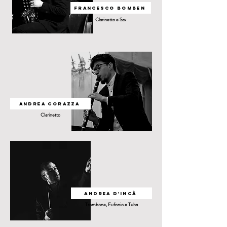
Francesco Bomben
Clarinetto e Sax
Andrea corazza
Clarinetto
Andrea d'Incà
Trombone, Eufonio e Tuba