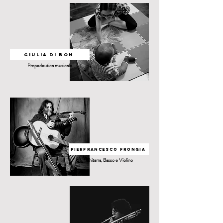
giulia di bon
Propedeutica musicale
pierfrancesco frongia
Chitarra, Basso e Violino