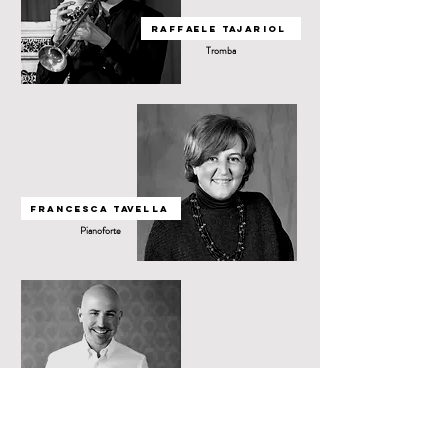
raffaele tajariol
Tromba
Francesca tavella
Pianoforte
massimiliano trovato
Clarinetto e Sax