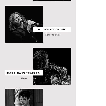
DIDIER ORTOLAN
Clarinetto e Sax
martina petrafesa
Corno