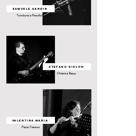
Samuele gandin
Trombone e Pianoforte
Stefano Gislon
Chitarra e Basso
Valentina Maria
Flauto Traverso