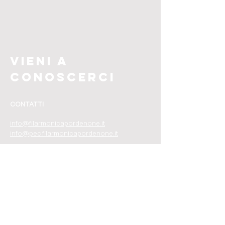
vieni a
conoscerci
CONTATTI
info@filarmonicapordenone.it
info@pec.filarmonicapordenone.it​​
P.I.
01364190932
C.F. 8000997093
​2
​SDI: KRRH6B9
PUOI TROVARCI
Via Concordia Sagittaria 4
Pordenone, PN, 33170