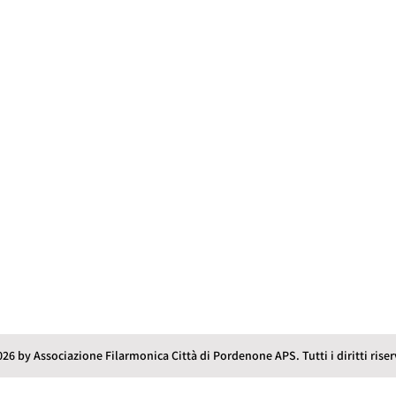
onoscerci
PUOI TROVARCI
Via Concordia Sagittaria 4
Pordenone, PN, 33170
Martedì e Giovedì
16:45 – 18:45
0434 937081
//
351 9192981
026
by Associazione Filarmonica Città di Pordenone APS. Tutti i diritti riser