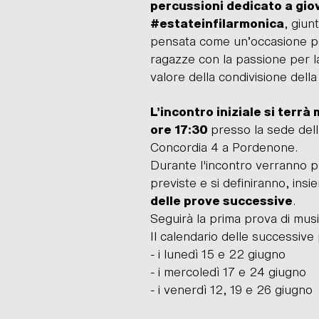
percussioni dedicato a giov
, giun
#estateinfilarmonica
pensata come un’occasione pe
ragazze con la passione per 
valore della condivisione della
L’
incontro iniziale si terrà
presso la sede del
ore 17:30
Concordia 4 a Pordenone.
Durante l'incontro verranno pr
previste e si definiranno, insi
.
delle prove successive
Seguirà la prima prova di musi
Il calendario delle successive
- i lunedì 15 e 22 giugno
- i mercoledì 17 e 24 giugno
- i venerdì 12, 19 e 26 giugno