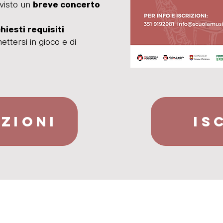
evisto un
breve concerto
hiesti requisiti
mettersi in gioco e di
ZIONI
IS