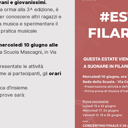
ani e giovanissimi.
ta ormai alla 3^ edizione, è
r conoscere altri ragazzi e
la musica e sperimentare
il
 pratica musicale.
 mercoledì 10 giugno alle
la Scuola Mascagni,
in Via
esentate le attività
eme ai partecipanti, gli
orari
ca d’insieme.
 prove sarà: